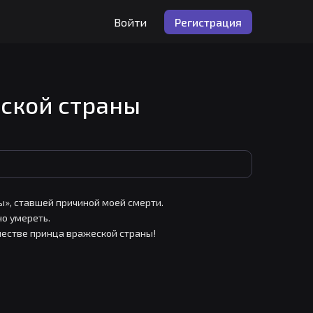
Войти
Регистрация
ской страны
ы», ставшей причиной моей смерти.

о умереть.

ачестве принца вражеской страны!