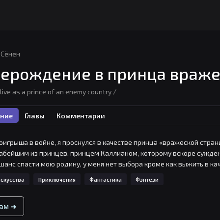
Сёнен
ерождение в принца враже
live as a prince of an enemy country /
ние
Главы
Комментарии
оигрыша в войне, я проснулся в качестве принца «вражеской стран
лабейшим из принцев, принцем Каллианом, которому вскоре сужден
 шанс спасти мою родину, у меня нет выбора кроме как выжить в к
скусства
Приключения
Фантастика
Фэнтези
вам ➜