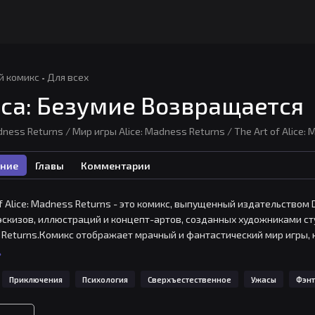
й комикс
·
Для всех
са: Безумие Возвращается
dness Returns / Мир игры Alice: Madness Returns / The Art of Alice:
ние
Главы
Комментарии
of Alice: Madness Returns - это комикс, выпущенный издательством D
эскизов, иллюстраций и концепт-артов, созданных художниками студ
Returns.Комикс отображает мрачный и фантастический мир игры, 
ный странных и ужасающих существ, который заставляет героиню, 
ь
особ вернуться к реальности.Комикс представляет собой источник
Приключения
Психология
Сверхъестественное
Ужасы
Фэнт
а. Он содержит интересные комментарии творческой группы, котора
 стало частью самой игры.