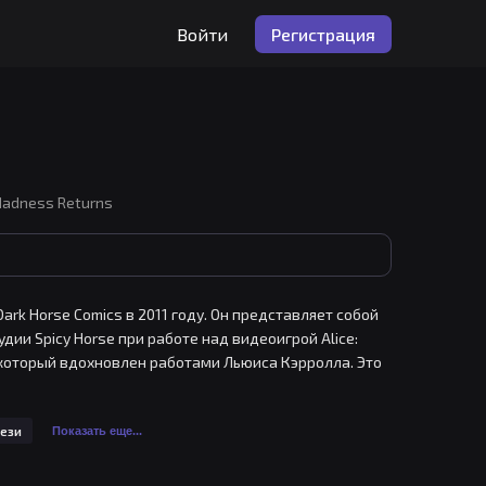
Войти
Регистрация
 Madness Returns
ark Horse Comics в 2011 году. Он представляет собой 
ии Spicy Horse при работе над видеоигрой Alice: 
который вдохновлен работами Льюиса Кэрролла. Это 
Алису, бороться с своими собственными демонами и 
 вдохновения для поклонников игры и любителей 
ези
я работала над проектом, и подробности о создании 
Показать еще...