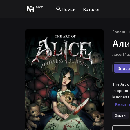
тест
Поиск
Каталог
Западны
Али
Alice: Ma
Описа
The Art 
сборник 
Madness 
мир, пол
Раскрыт
найти сп
Экшен
искусств
того, что