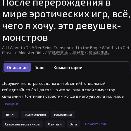
После перерождения в
мире эротических игр, всё,
чего я хочу, это девушек-
монстров
All I Want to Do After Being Transported to the Eroge World Is to Get
Close to Monster Girls / 穿越进黄油世界只想和魔物娘贴贴
Описание
Главы
Комментарии
Девушки-монстры созданы для объятий! Гениальный 
геймдизайнер Ло Цзя только что закончил свой симулятор 
свиданий «Континент страсти», когда в него ударила молния, и 
он погиб на месте. С помощью богини он переместился в 
Раскрыть
созданный им эротический мир — только чтобы обнаружить, что 
Экшен
Приключения
Романтика
прошло уже двадцать лет. Мир кардинально изменился; люди и 
монстры теперь заперты в жестокой бойне, а счастливая жизнь, 
Сверхъестественное
Фэнтези
Этти
Показать еще...
полная объятий, осталась в прошлом. Ло Цзя решает полностью 