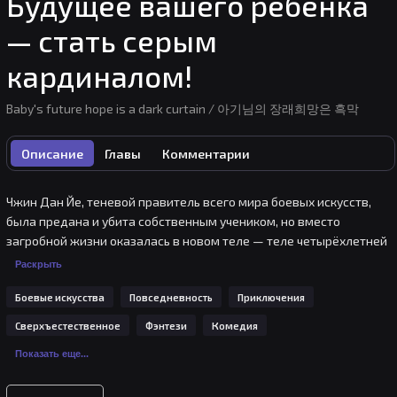
Будущее вашего ребенка
— стать серым
кардиналом!
Baby's future hope is a dark curtain / 아기님의 장래희망은 흑막
Описание
Главы
Комментарии
Чжин Дан Йе, теневой правитель всего мира боевых искусств, 
была предана и убита собственным учеником, но вместо 
загробной жизни оказалась в новом теле — теле четырёхлетней 
девочки, наследницы Святого Короля. Сохранив воспоминания 
Раскрыть
бывшей хозяйки тела, она поняла, что если бы не её 
Боевые искусства
Повседневность
Приключения
вмешательство, малышке светила бы лишь мучительная смерть. 
Отныне Чжин Дан Йе готова пользоваться всеми способностями 
Сверхъестественное
Фэнтези
Комедия
из своего арсенала, накопленного годами тренировок в прошлой 
Показать еще...
жизни, чтобы весь мир пал к её ногам... но не знал этого.