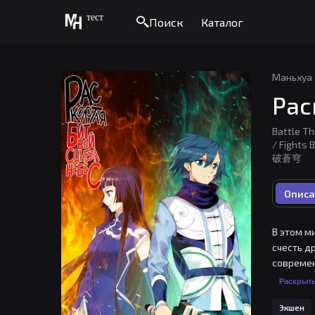
тест
Поиск
Каталог
Маньхуа
Рас
Battle T
/ Fights
破蒼穹
Описа
В этом м
счесть д
современ
репутаци
Раскрыт
на голов
Экшен