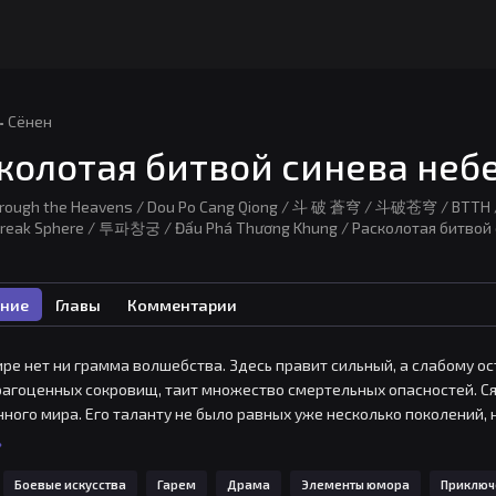
·
Сёнен
колотая битвой синева неб
hrough the Heavens / Dou Po Cang Qiong / 斗 破 蒼穹 / 斗破苍穹 / BTTH / B
 Break Sphere / 투파창궁 / Đấu Phá Thương Khung / Расколотая битвой с
ние
Главы
Комментарии
ире нет ни грамма волшебства. Здесь правит сильный, а слабому ос
рагоценных сокровищ, таит множество смертельных опасностей. Сяо
ного мира. Его таланту не было равных уже несколько поколений, н
ю и, главное, обманул надежды своей матери. Какое существо лиши
ь
у свалилась его наречённая?
Боевые искусства
Гарем
Драма
Элементы юмора
Приключ