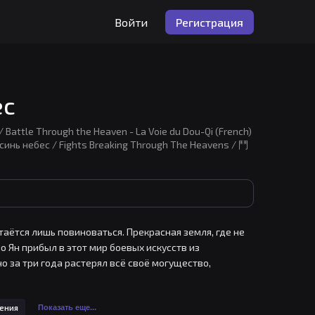
Войти
Регистрация
ес
attle Through the Heaven - La Voie du Dou-Qi (French)
инь небес / Fights Breaking Through The Heavens / 鬥
таётся лишь повиноваться. Прекрасная земля, где не 
 Ян прибыл в этот мир боевых искусств из 
о за три года растерял всё своё могущество, 
ло его всего на свете? И почему именно сейчас ему 
ения
Показать еще...