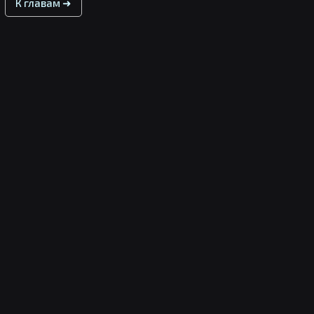
К главам ➜