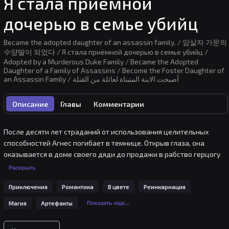
Я стала приемной
дочерью в семье убийц
Became the adopted daughter of an assassin family. / 암살자 가문의
수양딸이 되었다 / Я стала приёмной дочерью в семье убийц /
Adopted by a Murderous Duke Family / Became the Adopted
Daughter of a Family of Assassins / Become the Foster Daughter of
an Assassin Family / أصبحت الابنة المتبناة لعائلة من القتلة
Описание
Главы
Комментарии
После десяти лет страданий от использования целительных 
способностей Агнес погибает в темнице. Открыв глаза, она 
оказывается в доме своего дяди до продажи в рабство герцогу 
Герверу. Отчаянно желая, чтобы ее прошлая жизнь не 
Раскрыть
повторилась, она позволяет герцогу Родвику удочерить ее и 
Приключения
Романтика
В цвете
Реинкарнация
начинает новую жизнь с именем Туариш Родвик.Сможет ли она 
утаить свои целительные способности в этой печально 
Магия
Артефакты
Показать еще...
известной семье убийц и найти истинное счастье и любовь всей 
жизни?