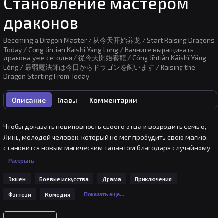
Становление мастером
драконов
Becoming a Dragon Master / 从今天开始养龙 / Start Raising Dragons
Today / Cong Jintian Kaishi Yang Long / Начните выращивать
дракона уже сегодня / 從今天開始養龍 / Cóng Jīntiān Kāishǐ Yǎng
Lóng / 最弱魔法師は今日からドラゴンを飼います / Raising the
Dragon Starting From Today
Описание
Главы
Комментарии
Чтобы доказать невиновность своего отца и возродить семью, 
Линь, молодой человек, который не мог пробудить свою магию, 
становится новым магическим талантом благодаря случайному 
пробуждению системы [Повелитель Драконов], и принимается в 
Раскрыть
качестве личного ученика первого святого мага империи. Однако 
Экшен
Боевые искусства
Драма
Приключения
посреди всей удачи и радости существует множество 
опасностей, и даже система, которая помогла ему пробудить 
Фэнтези
Комедия
Показать еще...
свою магию, скрывает огромную опасность.