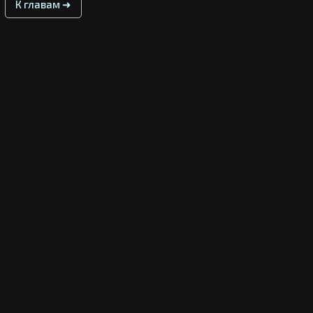
К главам ➜