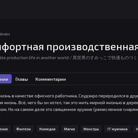
ёнен
фортная производственная
table production life in another world / 異世界のす
ние
Главы
Комментарии
изнь в качестве офисного работника, Соудзиро переродился в друг
я жизнь. Всё, чего бы он хотел, так это жить мирной жизнью в дере
ом. Но на самом деле это священное оружие (ремесленное снаряжен
 полезен для создания вещей! Построить убежище, обзаведясь ко
ь
емоническом лесу! Убивать демонических существ в мгновение ока
ения
Фэнтези
Комедия
Магия
Монстры
ГГ мужчина
 пушистиков в качестве соседей, и иногда кажется, что это жизнь не
 удовольствие.