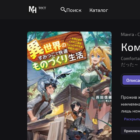
тест
Поиск
Каталог
Манга
·
С
Ком
Comfor
だった～
Описа
Прожив ж
никчемна
лишь нож
он очень
Раскрыт
даже в д
Приключ
эльфов и
получить