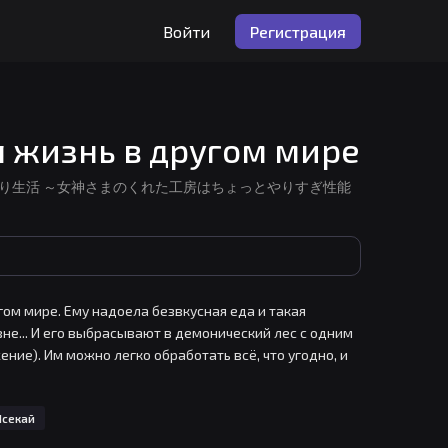
Войти
Регистрация
 жизнь в другом мире
みっこで快適ものづくり生活 ～女神さまのくれた工房はちょっとやりすぎ性能
ом мире. Ему надоела безвкусная еда и такая 
вне... И его выбрасывают в демонический лес с одним 
ие). Им можно легко обработать всё, что угодно, и 
лодцем и даже кроватью, можно насладиться жизнью 
 с помощью божественного оружия, иметь при себе 
Исекай
 справедлива, но... всё же от такой жизни можно 