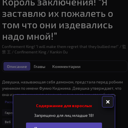
Король заключения! “Я
заставлю их пожалеть о
том что они издевались
надо мной!”
Confinement King! “I will make them regret that they bullied me!” / 監
禁 王 / Confinement King / Kankin Ou
Описание
Главы
Комментарии
Девушка, называющая себя демоном, предстала перед робким 
учеником по имени Фумио Киджима. Девушка утверждает, что 
она из кампании мира демонов, и она дает ему способность 
&ldquo;призывать комнату&rdquo; из ничего. Сначала он не 
Раскрыть
Содержание для взрослых
злоупотребляет своей силой&nbsp;и использует ее как удобную 
Гарем
Романтика
Сэйнэн
Фантастика
Этти
способность в его повседневной жизни. Но однажды 
Запрещено для лиц младше 18!
одноклассники издеваются над ним под надуманным предлогом 
Веб
Показать еще...
и заставляют страдать. В прошлом он бы утонул в горе и плакал, 