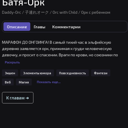
Батя-Орк
Daddy-Orc / 子連れオーク / Orc with Child / Орк с ребенком
Описание
Главы
Комментарии
МАРАФОН ДО ОНГОИНГА! В самый тихий час в эльфийскую 
деревню заявляется орк, прижимая к груди человеческую 
девочку, и просит о спасении. Враги по крови, но союзники по 
необходимости — почему он защищает ребёнка и кто уже идёт 
Раскрыть
по их следу? Ответ на первую просьбу может стоить деревне 
Экшен
Элементы юмора
Повседневность
Фэнтези
мира, а кому-то жизни.(Ваши лайки и покупки напрямую влияют 
на дальнейшее продолжение)
Веб
Магия
Показать еще...
К главам ➜