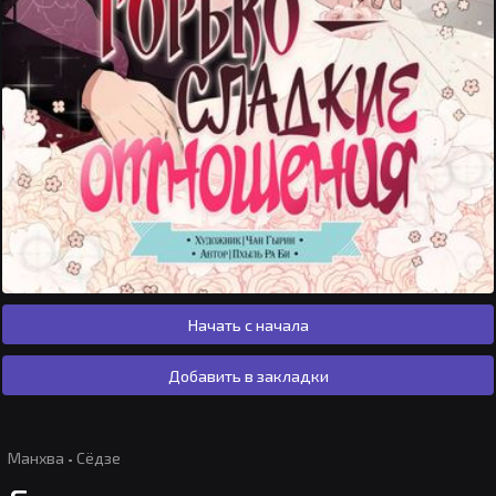
Начать с начала
Добавить в закладки
Манхва
·
Сёдзе