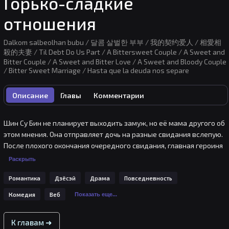
Горько-сладкие
отношения
Dalkom salbeolhan bubu / 달콤 살벌한 부부 / 我的契约爱人 / 相愛相
殺的夫妻 / Til Debt Do Us Part / A Bittersweet Couple / A Sweet and
Bitter Couple / A Sweet and Bitter Love / A Sweet and Bloody Couple
/ Bitter Sweet Marriage / Hasta que la deuda nos separe
Описание
Главы
Комментарии
Шин Су Бин не планирует выходить замуж, но её мама другого об 
этом мнения. Она отправляет дочь на разные свидания вслепую. 
После плохого окончания очередного свидания, главная героиня 
встречает давнего знакомого, у которого она заняла 100 
Раскрыть
миллионов вон 10 лет назад. Но Джи Е Чжун, тот самый 
Романтика
Дзёсэй
Драма
Повседневность
знакомый, предлагает ей погасить долг не деньгами, а 
фиктивным браком. Как теперь поступит Шин Су Бин? 
Комедия
Веб
Показать еще...
Согласиться ли она на его предложение?
К главам ➜