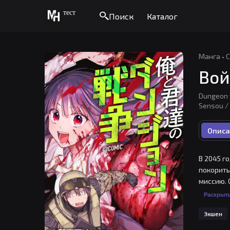
тест
Поиск
Каталог
Манга
·
С
Вой
Dungeon
Sensou /
Описа
В 2045 г
покорить
миссию. 
Напуганн
Раскрыт
оказывае
Экшен
блещет. 