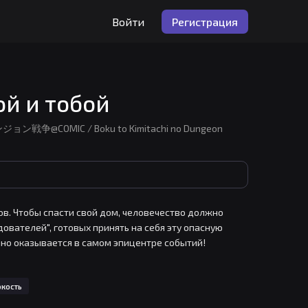
Войти
Регистрация
й и тобой
争@COMIC / Boku to Kimitachi no Dungeon
в. Чтобы спасти свой дом, человечество должно 
ователей", готовых принять на себя эту опасную 
но оказывается в самом эпицентре событий! 
и встречает невероятно красивую девушку. Она 
 облика, а вот интеллектом она мягко скажем, не 
окость