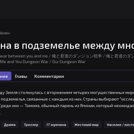
ёнен
на в подземелье между мно
 war between you and me / 俺と君達のダンジョン戦争 / 俺と君達のダンジョン戦
 Me and You Dungeon War / Our Dungeon War
ние
Главы
Комментарии
оду Земля столкнулась с вторжением четырех могущественных миро
 подземелья, связанные с каждым из них. Страны выбирают "исслед
Среди них — Томомэ, обычный парень из Японии, который неожидан
ый и растерянный, он активирует свои приобретёные способности 
ь
тся обладательницей силы, которой не ожидаешь от её миловидного
Драма
Триллер
ГГ мужчина
Жестокий мир
Насилие / жест
Вместе они проходят подземелья с небывалой скоростью.