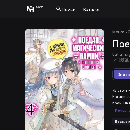
тест
Поиск
Каталог
Манга
·
С
Пое
Eat a ma
レは最強！ /
Описа
«В этом 
Богини-с
прок! Он
могу ест
Раскрыт
эксперим
Боевые и
живующих
рыцарям