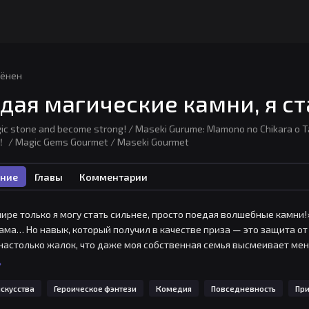
ёнен
дая магические камни, я с
gic stone and become strong! / Maseki Gurume: Mamono no Chi
 Magic Gems Gourmet / Maseki Gourmet
ние
Главы
Комментарии
мире только я могу стать сильнее, просто поедая волшебные камни
ама… Но навык, который получил в качестве приза — это защита от т
 настолько жалок, что даже моя собственная семья высмеивает мен
ь магические камни и получать из них силу! А потом я узнал, что я 
ь
енты с волшебными камнями и тренировки — идеальная среда для 
скусства
Героическое фэнтези
Комедия
Повседневность
Пр
…Так началась история о мальчике, стремящемся стать Королем 
и!