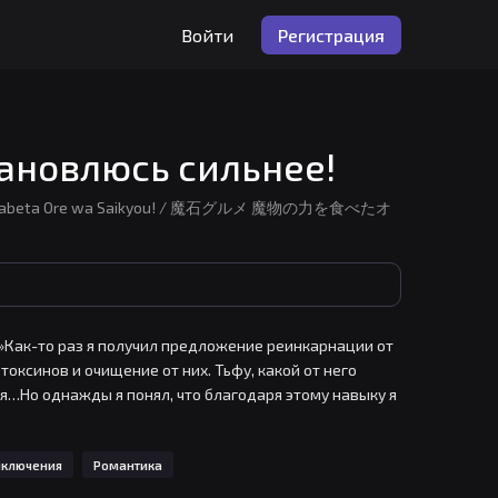
Войти
Регистрация
тановлюсь сильнее!
kara o Tabeta Ore wa Saikyou! / 魔石グルメ 魔物の力を食べたオ
!»Как-то раз я получил предложение реинкарнации от 
оксинов и очищение от них. Тьфу, какой от него 
я…Но однажды я понял, что благодаря этому навыку я 
принц соседней страны! В замке меня ждут 
меня, чтобы стать сильнейшим человеком из ныне 
иключения
Романтика
и преследуемым напористой невестой и девушками-