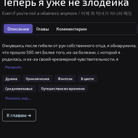
Теперь я уже не злодейка
Even if you're not a villainess anymore / 이제 와 악녀가 아니라 해도
Описание
Главы
Комментарии
Очнувшись после гибели от рук собственного отца, я обнаружила, 
что прошло 500 лет.Более того, из-за болезни, с которой я 
родилась, и из-за своей чрезмерной чувствительности, я 
оказалась в теле «злодейки», ненавидимой семьёй и 
Раскрыть
женихом.Пытаясь жить тихо и найти причину своего 
Драма
Приключения
Фэнтези
В цвете
перерождения, я вдруг заметила, что неприветливые члены 
моей семьи и жених стали относиться ко мне добрее.И мальчик-
Средневековье
Путешествия во времени
раб из моей жизни 500-летней давности жив и здоров и теперь 
Показать еще...
находится рядом со мной.Беда не приходит одна... Ко мне 
начинают стекаться неуничтожимые оружия!..
К главам ➜