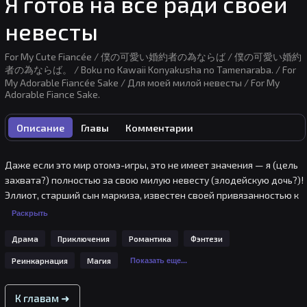
Я готов на всё ради своей
невесты
For My Cute Fiancée / 僕の可愛い婚約者の為ならば / 僕の可愛い婚約
者の為ならば。 / Boku no Kawaii Konyakusha no Tamenaraba. / For
My Adorable Fiancée Sake / Для моей милой невесты / For My
Adorable Fiance Sake.
Описание
Главы
Комментарии
Даже если это мир отомэ-игры, это не имеет значения — я (цель 
захвата?) полностью за свою милую невесту (злодейскую дочь?)! 
Эллиот, старший сын маркиза, известен своей привязанностью к 
своей невесте, дочери графа Франсине. Как он, с ранних лет 
Раскрыть
прославившийся как вундеркинд, ради своей суженой стал 
Драма
Приключения
Романтика
Фэнтези
высокотехнологичным суперлюбимцем, которого не может 
победить даже принц? Это немного экстремально, но это начало 
Реинкарнация
Магия
Показать еще...
истории борьбы и любви Эллиота!
К главам ➜