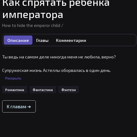
Как спрятать ребенка
императора
How to hide the emperor child /
Описание
Главы
Комментарии
Ты ведь на самом деле никогда меня не любила, верно?

Супружеская жизнь Астеллы оборвалась в один день.

Раскрыть
С десяти лет она усердно трудилась, чтобы стать достойной 
Романтика
Фантастика
Фэнтези
женой Кайзена, но единственное, что ей досталось – это клеймо 
императрицы.

К главам ➜
Королевская семья отвернулась от нее, а мужчина, которого она 
так любила, желал чтобы Астелла ушла

- Да, ты прав. Я ни капли не любила тебя.
