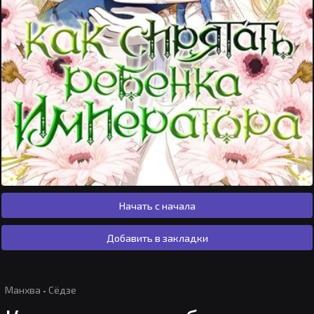
Начать с начала
Добавить в закладки
Манхва
·
Сёдзе