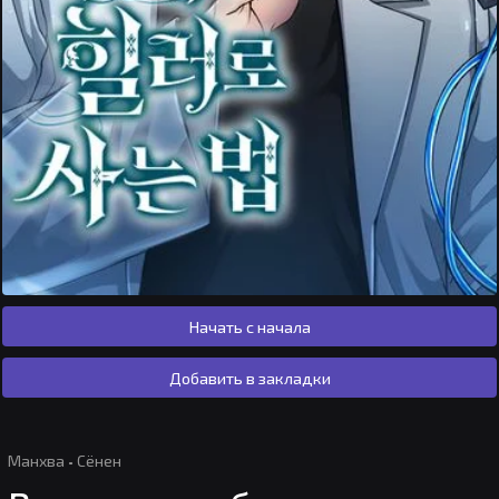
Начать с начала
Добавить в закладки
Манхва
·
Сёнен