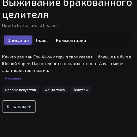
Выживание бракованного
целителя
How to live as a wild healer /
Описание
Главы
Комментарии
Как-то раз Кан Сон Хьюн открыл свои глаза и… больше не был в 
Южной Корее. Парня приветствовал континент Азул в мире 
авантюристов и магии.

Раскрыть
Разумеется, перед ним тут же всплыло окошко меню, и Кан Сон 
Боевые искусства
Фантастика
Фэнтези
узнал, что его класс – целитель. Однако среди его навыков… не 
было ни одного навыка исцеления.

К главам ➜
Добро пожаловать в историю целителя, не способного исцелять.