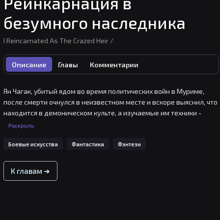
Реинкарнация в
безумного наследника
I Reincarnated As The Crazed Heir /
Описание
Главы
Комментарии
Ян Чагак, убитый ядом во время политических войн в Муриме, 
после смерти очнулся в неизвестном месте и вскоре выяснил, что 
находится в демоническом культе, а изучаемые им техники - 
высшее искусство владыки демонов, к тому же тело 
Раскрыть
принадлежит безумному наследнику, жаждущему женщин.

Боевые искусства
Фантастика
Фэнтези
P.S. Произведение от студии, что создала: "Solo Leveling" и 
"Omniscient Reader"
К главам ➜