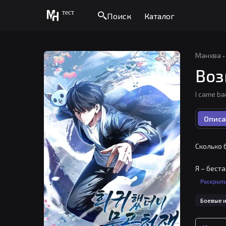
тест
Поиск
Каталог
Манхва
·
Воз
I came ba
Описа
Сколько 
Я – бест
Раскрыт
По прихо
Боевые и
годами р