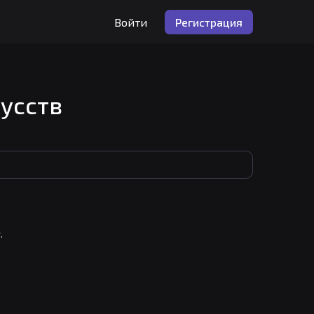
Войти
Регистрация
усств


улся и не осознал, что очутился в прошлом, семью 