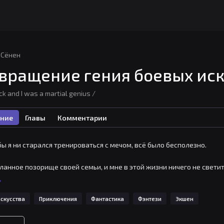
Сёнен
вращение гения боевых иск
ck and I was a martial genius /
ние
Главы
Комментарии
бы я ни старался тренироваться с мечом, всё было бесполезно.

аланное позорище своей семьи, и мне в этой жизни ничего не светит.
ь
де катаклизма мой конец был бесславным… Так я думал, пока не очн
скусства
Приключения
Фантастика
Фэнтези
Экшен
анее, и сохранил при этом все свои статы.