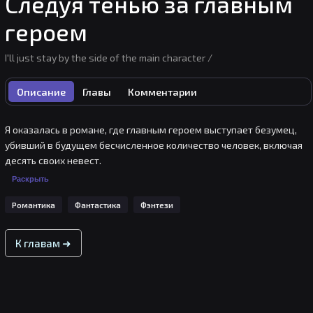
Следуя тенью за главным
героем
I'll just stay by the side of the main character /
Описание
Главы
Комментарии
Я оказалась в романе, где главным героем выступает безумец, 
убивший в будущем бесчисленное количество человек, включая 
десять своих невест.

В мои планы входило жить мирной жизнью невидимки, 
Раскрыть
наблюдающей за развитием событий со стороны... но главный 
Романтика
Фантастика
Фэнтези
герой почему-то продолжает проявлять ко мне интерес...

К тому же, несмотря на свой юный возраст, его лицо уже сейчас 
К главам ➜
ослепляет своей красотой...

"Я неплохо справился, не так ли? Тогда скорее похвали меня."
