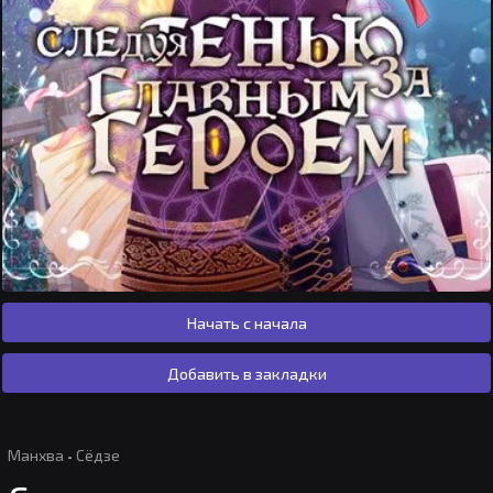
Начать с начала
Добавить в закладки
Манхва
·
Сёдзе