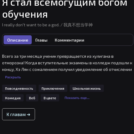
Я стал всемогущим богом
обучения
I really don't want to be a god. / 我真不想当学神
Описание
Главы
Комментарии
Всего за три месяца ученик превращается из хулигана в 
отморозка! Когда вступительные экзамены в колледж подошли к 
концу, Хэ Лян с сожалением получил уведомление об отчислении 
из школы! Когда он пожалел, что судьба сыграла с ним шутку, в 
Раскрыть
его ушах внезапно раздался странный звук пробуждения Бога 
Повседневность
Приключения
Школьная жизнь
Системы Обучения: «Динь! Я Хэ Лян, Всемогущий Бог Обучения!
Комедия
Веб
В цвете
Показать еще...
К главам ➜