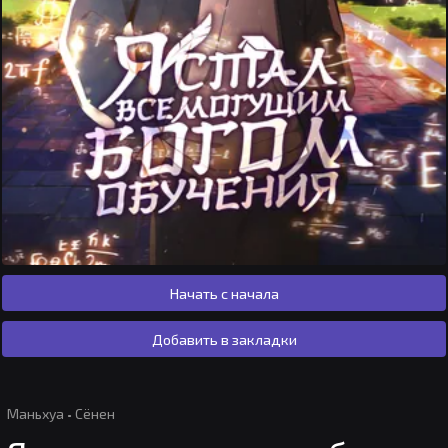
Начать с начала
Добавить в закладки
Маньхуа
·
Сёнен