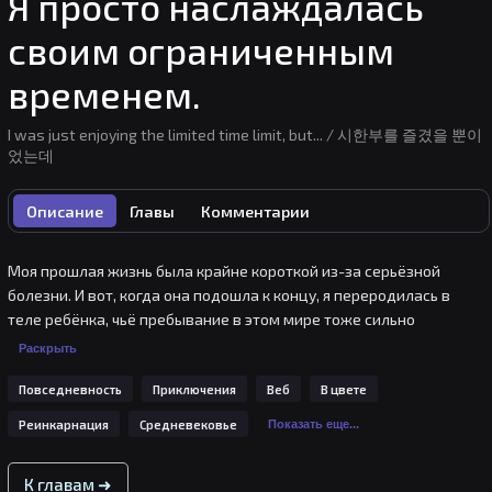
Я просто наслаждалась
своим ограниченным
временем.
I was just enjoying the limited time limit, but... / 시한부를 즐겼을 뿐이
었는데
Описание
Главы
Комментарии
Моя прошлая жизнь была крайне короткой из-за серьёзной 
болезни. И вот, когда она подошла к концу, я переродилась в 
теле ребёнка, чьё пребывание в этом мире тоже сильно 
ограничено по времени. Мне предстоит прожить всего 21 год... 
Раскрыть
Да, пусть на душе у меня и неспокойно, всё же каждый новый 
Повседневность
Приключения
Веб
В цвете
вздох делает меня по-настоящему счастливой. В этом теле я 
впервые узнала, что же такое родительская любовь. А ещё моя 
Реинкарнация
Средневековье
Показать еще...
мама пожелала мне вырасти сильной и здоровой. Да эта жизнь 
настоящий подарок для меня!
К главам ➜