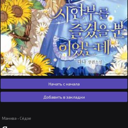
Начать с начала
Добавить в закладки
Манхва
·
Сёдзе