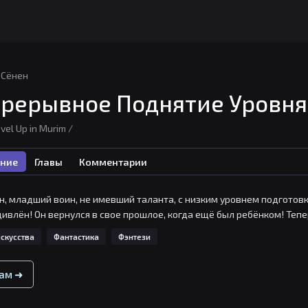
Сёнен
рерывное Поднятие Уровня
evel Up in Murim /
ние
Главы
Комментарии
н, младший воин, не имевший таланта, с низким уровнем подготовки,
дивлён! Он вернулся в свое прошлое, когда ещё был ребёнком! Теп
скусства
Фантастика
Фэнтези
вам ➜