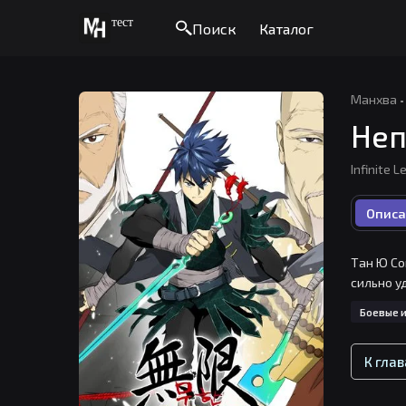
тест
Поиск
Каталог
Манхва
·
Неп
Infinite L
Описа
Тан Ю Со
сильно у
Боевые и
К гла