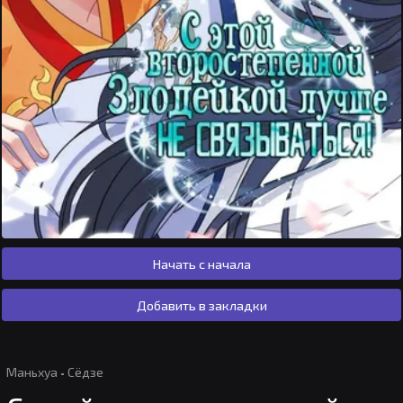
Начать с начала
Добавить в закладки
Маньхуа
·
Сёдзе