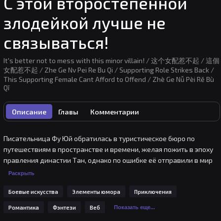
С этой второстепенной
злодейкой лучше не
связываться!
It's better not to mess with this minor villain! / 这个女配惹不起 / 這個
女配惹不起 / Zhe Ge Nv Pei Re Bu Qi / Supporting Role Strikes Back /
This Supporting Female Cant Afford to Offend / Zhè Ge Nǚ Pèi Rě Bù
Qǐ
Описание
Главы
Комментарии
Писательница Фу Юй обратилась в туристическое бюро по 
путешествиям в пространстве и времени, желая пожить в эпоху 
правления династии Тан, однако по ошибке её отправили в мир 
бессмертных культиваторов и демонов… В итоге, она оказалась в 
Раскрыть
теле злодейки, которой была уготована второстепенная роль 
Боевые искусства
Элементы юмора
Приключения
«пушечного мяса». Да, старт у неё выдался плачевным, однако ей 
повезло в другом. Она красива, горячо любима своими 
Романтика
Фэнтези
Веб
Показать еще...
родителями и братом, а ещё у неё есть куча «читов», выданных 