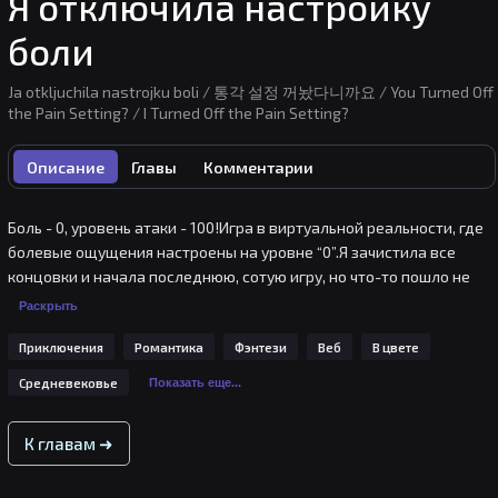
Я отключила настройку
боли
Ja otkljuchila nastrojku boli / 통각 설정 꺼놨다니까요 / You Turned Off
the Pain Setting? / I Turned Off the Pain Setting?
Описание
Главы
Комментарии
Боль - 0, уровень атаки - 100!Игра в виртуальной реальности, где 
болевые ощущения настроены на уровне “0”.Я зачистила все 
концовки и начала последнюю, сотую игру, но что-то пошло не 
так.Я вдруг заболела странной болезнью, а потом мне сказали, 
Раскрыть
что осталось жить недолго,другие персонажи при виде меня 
Приключения
Романтика
Фэнтези
Веб
В цвете
стали сильно беспокоиться.Я не больна, неужели мне надо 
притворяться больной?В какой-то момент персонажи Игры стали 
Средневековье
Показать еще...
считать меня героиней, которая идёт на жертвы ради 
человечества, претерпевая боль.Раз уж так получилось, 
К главам ➜
придётся сделать вид, что я героиня, которой осталось жить 
совсем недолго.Надо закончить всё счастливым концом, потому 
что это последняя в моей жизни Игра!