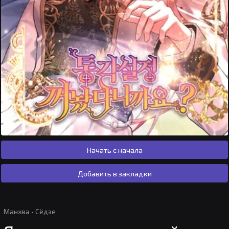
Начать с начала
Добавить в закладки
Манхва
·
Сёдзе