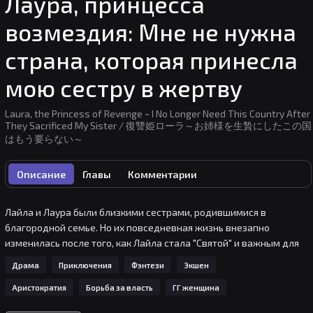
Лаура, принцесса
возмездия: Мне не нужна
страна, которая принесла
мою сестру в жертву
Laura, the Princess of Revenge ~ I No Longer Need This Country After
They Sacrificed My Sister / 復讐姫ローラ～お姉様を生贄にしたこの国
はもう要らない～
Описание
Главы
Комментарии
Лайла и Лаура были близкими сестрами, родившимися в 
благородной семье. Но их повседневная жизнь внезапно 
изменилась после того, как Лайла стала "Святой" и важным для 
страны защитником. Таким образом, из-за плана злого 
Драма
Приключения
Фэнтези
Экшен
дворянина сестёр разделяют, и Лауре предстоит отомстить за 
Аристократия
Борьба за власть
ГГ женщина
это.