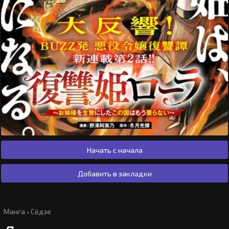
Начать с начала
Добавить в закладки
Манга
·
Сёдзе