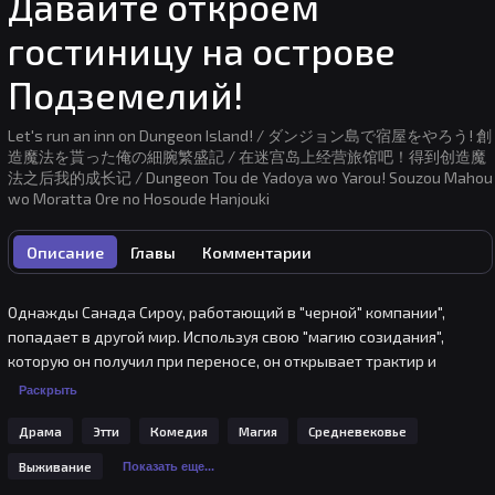
Давайте откроем
гостиницу на острове
Подземелий!
Let's run an inn on Dungeon Island! / ダンジョン島で宿屋をやろう! 創
造魔法を貰った俺の細腕繁盛記 / 在迷宫岛上经营旅馆吧！得到创造魔
法之后我的成长记 / Dungeon Tou de Yadoya wo Yarou! Souzou Mahou
wo Moratta Ore no Hosoude Hanjouki
Описание
Главы
Комментарии
Однажды Санада Сироу, работающий в "черной" компании", 
попадает в другой мир. Используя свою "магию созидания", 
которую он получил при переносе, он открывает трактир и 
должен вести неспешную жизнь, но этот другой мир немного 
Раскрыть
странный?! Это мир, где преобладают женщины, где он 
Драма
Этти
Комедия
Магия
Средневековье
выполняют опасную работу и сражаются, а мужчины бессильны и 
находятся под защитой! Начинается повседневная жизнь 
Выживание
Показать еще...
"развлекающихся" женщин другого мира!..