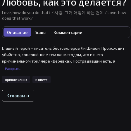
Любовь, как это делается?
Love, how do you do that? / 사랑, 그거 어떻게 하는 건데 / Love, how
does that work?
Описание
Главы
Комментарии
Главный герой – писатель бестселлеров Ли Шивон. Происходит 
убийство, совершённое тем же методом, что и в его 
криминальном триллере «Верёвка». Пострадавший есть, а 
убийца пока не пойман. Шивон, испытывая чувство вины и 
Раскрыть
травму, решает отказаться от триллеров в пользу романтики... 
Приключения
В цвете
«Ли Шивон и романтика? Тот самый Ли Шивон, который в каждом 
своём романе убивает по пять человек?» В конце концов, Шивон 
признаётся в чувствах своей давней подруге Содам, чтобы 
К главам ➜
научиться «любви».