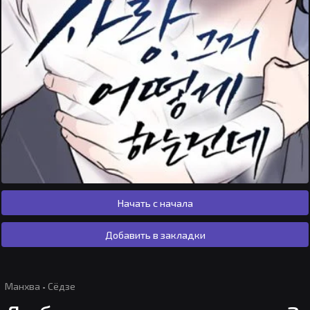
Начать с начала
Добавить в закладки
Манхва
·
Сёдзе