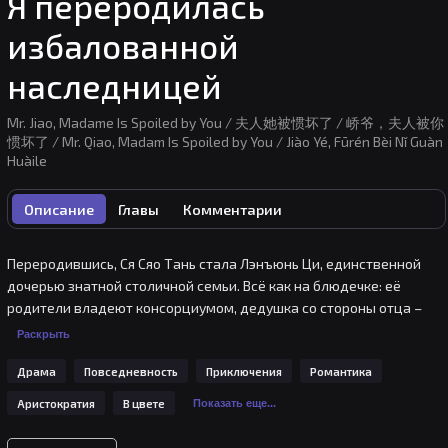
Я переродилась
избалованной
наследницей
Mr. Jiao, Madame Is Spoiled by You / 夫人她被惯坏了 / 峤爷，夫人被你
惯坏了 / Mr. Qiao, Madam Is Spoiled by You / Jiào Yé, Fūrén Bèi Nǐ Guàn
Huàile
Описание
Главы
Комментарии
Переродившись, Ся Сяо Тань стала Лэнъюнь Ци, единственной 
дочерью знатной столичной семьи. Всё как на блюдечке: её 
родители владеют консорциумом, дедушка со стороны отца – 
легенда в столице, а второй дедушка, со стороны матери, – глава 
Раскрыть
шанхайского бизнеса. Высокомерный и лицемерный старший 
Драма
Повседневность
Приключения
Романтика
брат, который долгое время не появлялся, начинает защищать 
её. Лэнъюнь Ци равнодушно смотрит на мерзавца, который 
Аристократия
В цвете
Показать еще...
предал её в прошлой жизни. Даже если ты важный человек в 
торговой сфере, всё равно приклонишься к моим ногам! 