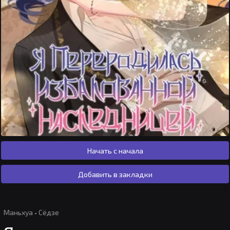
Начать с начала
Добавить в закладки
Маньхуа
·
Сёдзе