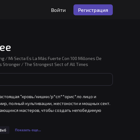
Войти
Регистрация
нее
 / Mi Secta Es La Más Fuerte Con 100 Millones De
ts Stronger / The Strongest Sect of All Times
настоящая "кровь/кишки/р*сп**орис*ло лицо и 
 мир, полный культивации, жестокости и мощных сект. 
дающихся мастеров, чтобы создать непобедимую 
 свою секту как величайшую на континенте. Однако на 
ги, которые могут изменить ход событий.
Веб
Показать еще...