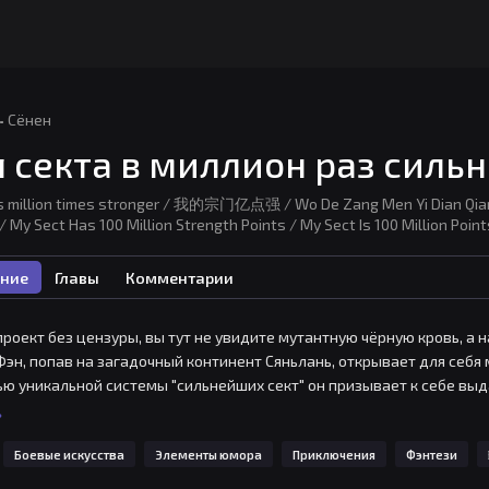
·
Сёнен
 секта в миллион раз силь
is million times stronger / 我的宗门亿点强 / Wo De Zang Men Yi Dian Qiang
/ My Sect Has 100 Million Strength Points / My Sect Is 100 Million Poin
ние
Главы
Комментарии
роект без цензуры, вы тут не увидите мутантную чёрную кровь, а 
н Фэн, попав на загадочный континент Сяньлань, открывает для себя
ю уникальной системы "сильнейших сект" он призывает к себе вы
го амбициозная цель — не просто сокрушить врагов, но и утвердить
ь
и его ждут не только испытания и сражения, но и хитроумные интри
Боевые искусства
Элементы юмора
Приключения
Фэнтези