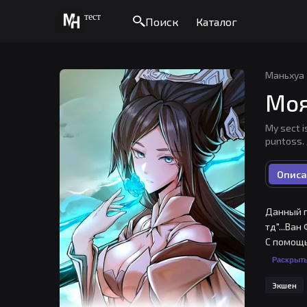
тест
Поиск
Каталог
Маньхуа
Моя
My sect 
puntoss. 
Описа
Данный п
тд"...Ва
С помощь
секту. Е
Раскрыт
этом пут
Экшен