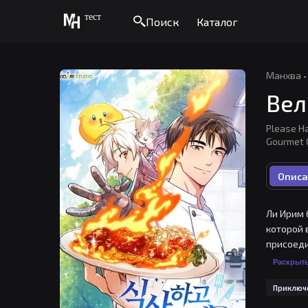
тест
Поиск
Каталог
Манхва
·
Вел
Please H
Gourmet
Описа
Ли Ирим 
которой 
присоеди
Раскрыт
Приключ