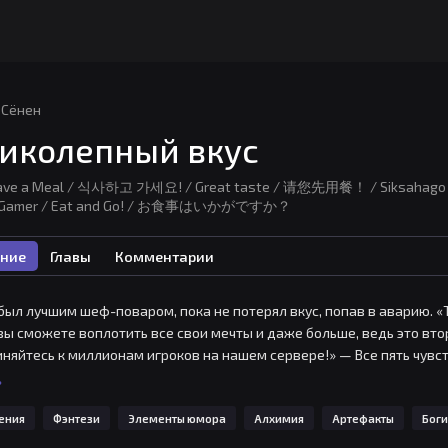
Сёнен
иколепный вкус
ave a Meal / 식사하고 가세요! / Great taste / 请您先用餐！ / Siksahago gas
 Gamer / Eat and Go! / お食事はいかがですか？
ние
Главы
Комментарии
был лучшим шеф-поваром, пока не потерял вкус, попав в аварию. «Т
вы сможете воплотить все свои мечты и даже больше, ведь это втор
няйтесь к миллионам игроков на нашем сервере!» — Все пять чувст
ь
ения
Фэнтези
Элементы юмора
Алхимия
Артефакты
Боги