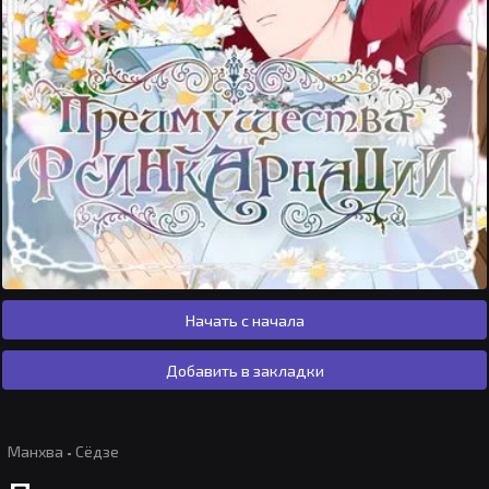
Начать с начала
Добавить в закладки
Манхва
·
Сёдзе