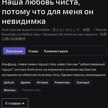
Наша любовь чиста,
потому что для меня он
невидимка
Pure love because it is invisible / 見えないからこそ、純愛。 / Houtai
Koushaku no Kekkon Jijou / Брачные обстоятельства герцога / 包帯
公爵の結婚事情
Описание
Главы
Комментарии
Альфред, глава семьи герцогства, известен как "забинтованный 
герцог", его все боятся из-за огромного количества бинтов, 
которыми он обмотан по всему телу. Однако король неожиданно 
приказывает ему жениться.

Дзёсэй
Драма
История
Романтика
Трагедия
Фэнтези
А его невеста, Сьерра, почему-то без ума от Альфреда?..
Показать еще...
К главам ➜