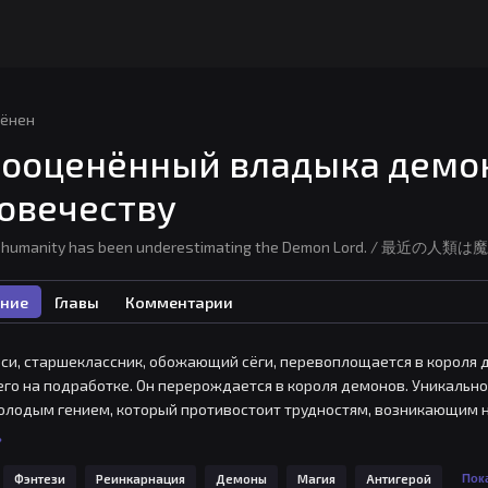
ёнен
ооценённый владыка демон
овечеству
, humanity has been underestimating the Demon Lord. / 最近の人類は魔
ние
Главы
Комментарии
си, старшеклассник, обожающий сёги, перевоплощается в короля де
его на подработке. Он перерождается в короля демонов. Уникаль
лодым гением, который противостоит трудностям, возникающим на е
военным стратегом Лиором, который бросает ему вызов ради выжив
ь
Фэнтези
Реинкарнация
Демоны
Магия
Антигерой
Пока