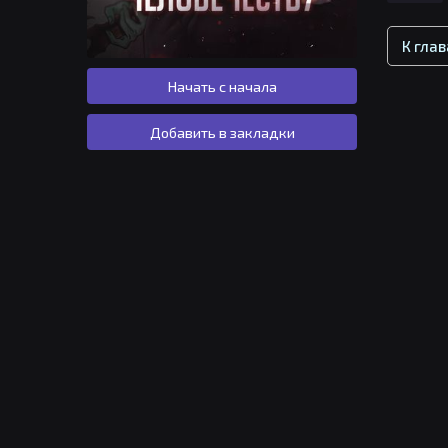
К гла
Начать с начала
Добавить в закладки