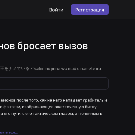
Войти
Регистрация
ов бросает вызов
王をナメている / Saikin no jinrui wa maō o namete iru
монов после того, как на него нападает грабитель и 
ное фэнтези, изображающее ожесточенную битву 
го пути, с его тактическим глазом, отточенным в 
ания человечества.
зать еще...