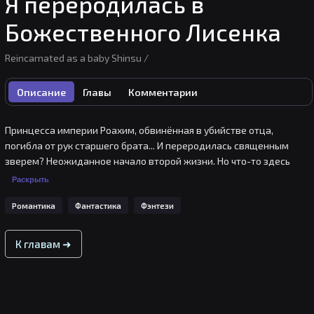
Я переродилась в
Божественного Лисенка
Reincarnated as a baby Shinsu /
Описание
Главы
Комментарии
Принцесса империи Роахим, обвинённая в убийстве отца, 
погибла от рук старшего брата... И переродилась священным 
зверем? Неожиданное начало второй жизни. Но что-то здесь 
странно. Жители деревни, увидев её, пали ниц, вознося свои 
Раскрыть
мольбы богине. Она же металась из стороны в сторону, не зная, 
Романтика
Фантастика
Фэнтези
что делать. И тут услышала чей-то смех прямо над своим ухом: - 
Луша сильная! Луша могущественная! Все трепещут перед её 
лицом! Духи гордились ей, а люди боялись её силы.
К главам ➜