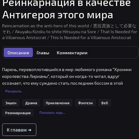
Реинкарнация в качестве
Антигероя этого мира
Reincarnation as the anti-hero of this world / 悪役貴族として必要な
それ / Akuyaku Kizoku to shite Hitsuyou na Sore / That Is Needed for
a Villainous Aristocrat / This Is Needed for a Villainous Aristocrat
Описание
Главы
Комментарии
Парень, перевоплотившийся в мир любимого романа "Хроники 
королевства Лирианы", который он когда-то читал, вдруг 
осознает, что ему суждено стать последним боссом в этой 
истории - "Благородным злодеем", маркизом Арком Абсолютом. 
Раскрыть
Оказавшись перед выбором: смириться с судьбой или бросить ей 
Экшен
Драма
Приключения
Фэнтези
Веб
вызов, приняв роль "злодея", Арк Абсолют отправляется в 
необыкновенное путешествие. Он всегда был преданным 
Реинкарнация
Показать еще...
поклонником "Хроник королевства Лириана", но теперь ему 
предстоит переписать свою судьбу, превратившись в 
К главам ➜
абсолютное "зло".