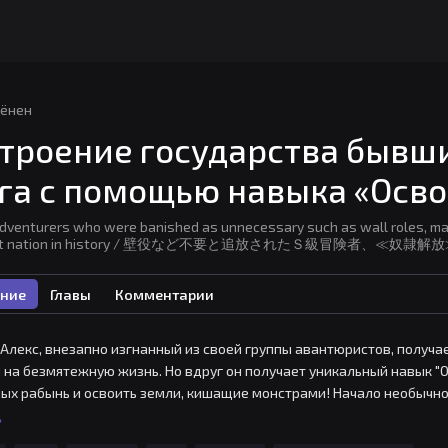
ёнен
троение государства бывш
га с помощью навыка «Осв
dventurers who were banished as unnecessary such as wall roles, making
gest nation in history / 壁役など不要と追放されたＳ級冒険者
ние
Главы
Комментарии
Алекс, внезапно изгнанный из своей группы авантюристов, получа
 на безмятежную жизнь. Но вдруг он получает уникальный навык "
ых рабынь и освоить земли, кишащие монстрами! Начало необычно
ь