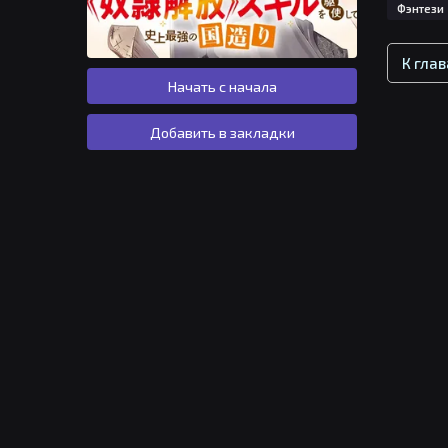
Фэнтези
К гла
Начать с начала
Добавить в закладки