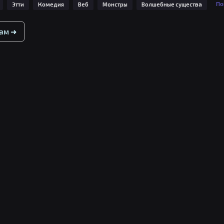
Этти
Комедия
Веб
Монстры
Волшебные существа
По
вам ➜