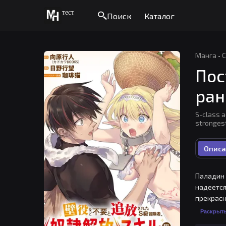
тест
Поиск
Каталог
Манга
·
С
Пос
ран
S-class a
stron
Описа
Паладин 
надеется
прекрасн
Раскрыт