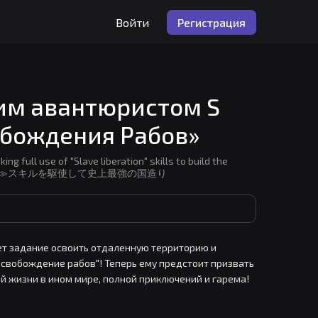
Войти
Регистрация
им авантюристом S
обождения Рабов»
 full use of "Slave liberation" skills to build the
、≪奴隷解放≫スキルを駆使して史上最強の国造り
ет задание освоить отдаленную территорию и 
Освобождение рабов"! Теперь ему предстоит призвать 
й жизни в ином мире, полной приключений и гарема!