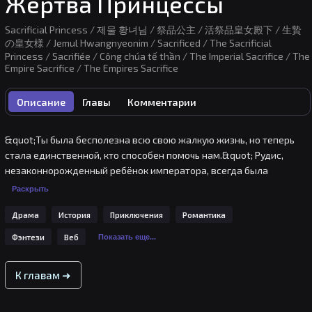
Жертва Принцессы
Sacrificial Princess / 제물 황녀님 / 祭品公主 / 活祭品皇女殿下 / 生贄
の皇女様 / Jemul Hwangnyeonim / Sacrificed / The Sacrificial
Princess / Sacrifiée / Công chúa tế thần / The Imperial Sacrifice / The
Empire Sacrifice / The Empires Sacrifice
Описание
Главы
Комментарии
&quot;Ты была бесполезна всю свою жалкую жизнь, но теперь 
стала единственной, кто способен помочь нам.&quot; Рудис, 
незаконнорожденный ребёнок императора, всегда была 
презираема отцом за свою ущербность и мягкотелость. Девушку 
Раскрыть
предложили в жертву богу ради спасения находившейся в 
Драма
История
Приключения
Романтика
упадке империи. В разгар жертвоприношения к ней приблизился 
мужчина. -Кто бы мог подумать, что я умру подобным образом... 
Фэнтези
Веб
Показать еще...
-У тебя есть желание? Чёрные как смоль волосы и яркие как 
звёзды глаза. Рудис становилось все тяжелее и тяжелее дышать 
К главам ➜
рядом с ним. -Я не знаю, чего желать. -Проси все, что хочешь. Я 
ждал пять тысяч лет только ради того, чтобы дать тебе 
желаемое. Принцесса Рудис, ставшая жертвой империи, 