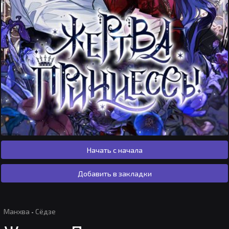
Начать с начала
Добавить в закладки
Манхва
·
Сёдзе