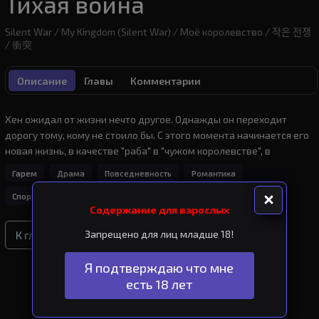
Тихая война
Silent War / My Kingdom (Silent War) / Моё королевство / 작은 전쟁
/ 衝突
Описание
Главы
Комментарии
Хен ожидал от жизни нечто другое. Однажды он переходит 
дорогу тому, кому не стоило бы. С этого момента начинается его 
новая жизнь, в качестве "раба" в "чужом королевстве", в 
окружении чужих наложниц...
Гарем
Драма
Повседневность
Романтика
Спорт
Сэйнэн
Показать еще...
Содержание для взрослых
Запрещено для лиц младше 18!
К главам ➜
Я подтверждаю что мне
есть 18 лет