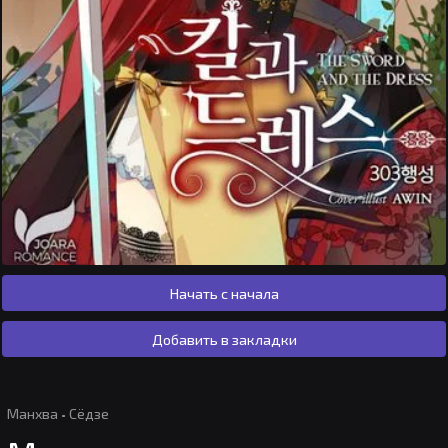
Начать с начала
Добавить в закладки
Манхва
·
Сёдзе