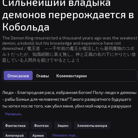
Сильнейший владыка
демонов перерождается в
Кобольда
The Demon King resurrected a thousand years ago was the weakest
demon, a kobold, but his knowledge and experience have not
diminished / 魔王道 ——千年前の魔王が復活したら最弱魔物のコボ
ルトだったが、知識経験に衰え無し。神と正義の名の下にやりたい放
題している人間共を躾けてやるとしよう
Описание
Главы
Комментарии
Люди - благородная раса, избранная Богом! Полу-люди и демоны 
- рабы Божьи для человечества!"Такого развратного будущего 
ты хотел после того, как убил меня, убил мой народ и разрушил 
мою страну?" - спросил, король демонов.Тысячу лет назад король 
Раскрыть
демонов Ур Ома был побежден богами и их воинами, 
Фантастика
Фэнтези
Экшен
Элементы юмора
людьми.Душа Короля Демонов, который был запечатан и казнен, 
тем не менее, возрождается с желанием выжить.Однако, когда 
Антигерой
Армия
Показать еще...