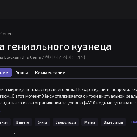
Сёнен
а гениального кузнеца
ius Blacksmith’s Game / 천재 대장장이의 게임
ние
Главы
Комментарии
й в мире кузнец, мастер своего дела.Пожар в кузнице повредил ем
твом...В этот момент Хёнсу сталкивается с игрой виртуальной реаль
оздать его из-за ограничений по уровню.]«А? Я ведь могу назвать 
раняются системные ограничения.Начинается бурное путешествие 
ь
ения
В цвете
Сингл
Зверолюди
Магия
Видеоигры
Пок