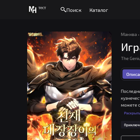
тест
Поиск
Каталог
Манхва
·
Игр
The Gen
Описа
Последни
кузнечес
можете с
распрост
Раскрыт
Приключ