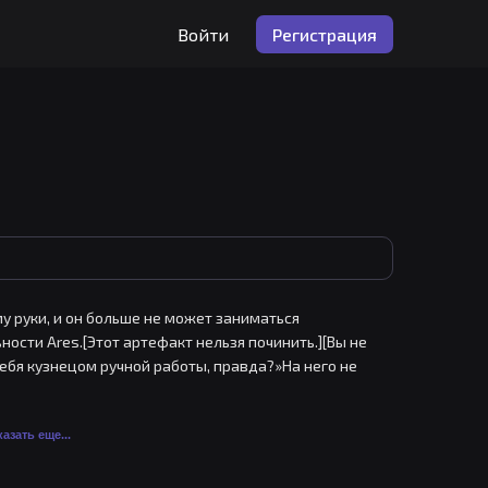
Войти
Регистрация
у руки, и он больше не может заниматься 
ности Ares.[Этот артефакт нельзя починить.][Вы не 
себя кузнецом ручной работы, правда?»На него не 
гениального кузнеца.
азать еще...