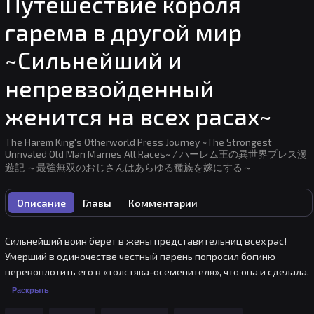
Путешествие короля
гарема в другой мир
~Сильнейший и
непревзойденный
женится на всех расах~
The Harem King's Otherworld Press Journey ~The Strongest
Unrivaled Old Man Marries All Races~ / ハーレム王の異世界プレス漫
遊記 ～最強無双のおじさんはあらゆる種族を嫁にする～
Описание
Главы
Комментарии
Сильнейший воин берет в жены представительниц всех рас! 
Умерший в одиночестве честный парень попросил богиню 
перевоплотить его в «толстяка-осеменителя», что она и сделала. 
Богиня превращается в цыпленка Пиноккио и присматривает за 
Раскрыть
Гэндзи в этом обличии. После реинкарнации Гэндзи признается в 