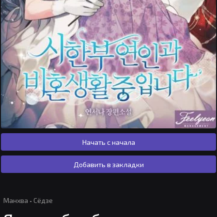
Начать с начала
Добавить в закладки
Манхва
·
Сёдзе