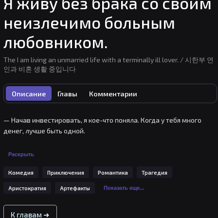
Я живу без брака со своим
неизлечимо больным
любовником.
The I am living an unmarried life with a terminally ill lover. / 시한부 연
인과 비혼 생활 중입니다
Описание
Главы
Комментарии
— Начав инвестировать, я кое-что поняла. Когда у тебя много 
денег, лучше быть одной.

Успешный инвестор, самая богатая женщина в империи Инес 
Раскрыть
Элдрин не желает вступать в брак.

Комедия
Приключения
Романтика
Трагедия
Недавно с ней случилось несчастье: она лишилась способности 
Аристократия
Артефакты
Показать еще...
видеть чужие беды, а бизнес, к которому она приложила руку, 
потерпел крах по какой-то нелепой причине.

К главам ➜