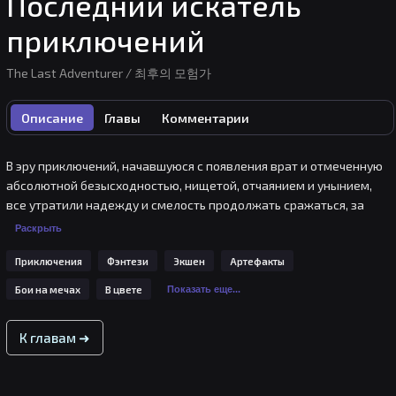
Последний искатель
приключений
The Last Adventurer / 최후의 모험가
Описание
Главы
Комментарии
В эру приключений, начавшуюся с появления врат и отмеченную 
абсолютной безысходностью, нищетой, отчаянием и унынием, 
все утратили надежду и смелость продолжать сражаться, за 
исключением одного искателя приключений, который 
Раскрыть
отказывался сдаваться до самого последнего вздоха. 

Приключения
Фэнтези
Экшен
Артефакты
«Ты остался один, последний искатель приключений Элпам». 

Когда история искателей приключений подошла к концу, 
Бои на мечах
В цвете
Показать еще...
последний из них вернулся туда, откуда всё началось.
К главам ➜