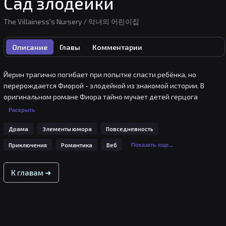
Сад злодейки
The Villainess's Nursery / 악녀의 어린이집
Описание
Главы
Комментарии
Йерин трагично погибает при попытке спасти ребёнка, но 
перерождается Фиорой - злодейкой из знакомой истории. В 
оригинальном романе Фиора тайно мучает детей герцога 
Баридаса, с которым она помолвлена. Однако позже её 
Раскрыть
злодеяния оказываются раскрыты, а саму злодейку казнят. 
Драма
Элементы юмора
Повседневность
Йерин в теле Фиоры решает изменить сюжет и избежать 
подобного исхода, поэтому решает стать идеальной няней для 
Приключения
Романтика
Веб
Показать еще...
младших родственников герцога, пока он не встретит свою 
любовь, а сама Фиора не сможет выйти из сюжета. Её мечта - 
К главам ➜
уйти на покой и открыть свой собственный детский сад, в 
котором она сможет заниматься любимым делом вдали от 
светских интриг и опасностей. Но удастся ли ей это? Позволит ли 
судьба этого мира воплотить её мечты в реальность или вернёт 
на путь злодейки с печальным концом?