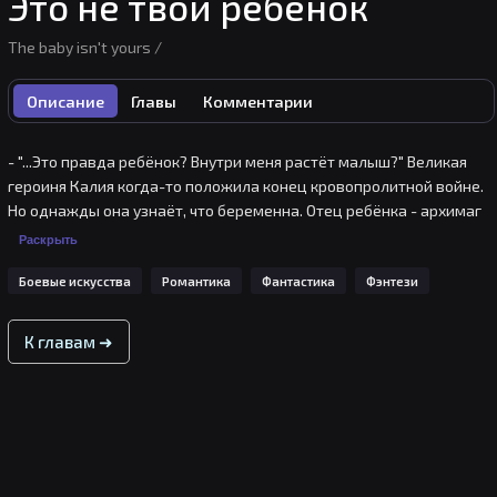
Это не твой ребенок
The baby isn't yours /
Описание
Главы
Комментарии
- "...Это правда ребёнок? Внутри меня растёт малыш?" Великая 
героиня Калия когда-то положила конец кровопролитной войне. 
Но однажды она узнаёт, что беременна. Отец ребёнка - архимаг 
империи и по совместительству лучший друг герцог Шаймон, с 
Раскрыть
которым она провела всего одну страстную ночь.

Боевые искусства
Романтика
Фантастика
Фэнтези
- "Ты... всё ещё ненавидишь детей?"

К главам ➜
-"Ненавижу. Всё ещё. И буду продолжать ненавидеть". Из-за 
ответа Шаймона, Калия решила не раскрывать правду и, объявив 
об уходе с поста главнокомандующей рыцарского ордена, 
исчезла без следа.