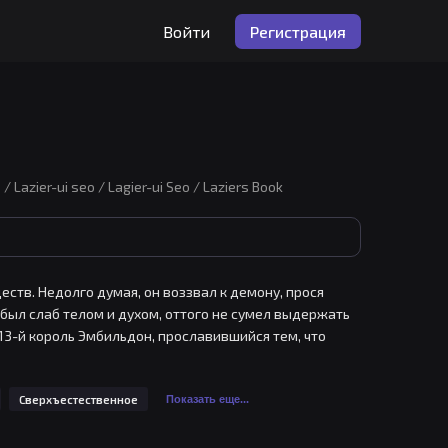
Войти
Регистрация
i seo / Lagier-ui Seo / Laziers Book
ств. Недолго думая, он воззвал к демону, прося 
был слаб телом и духом, оттого не сумел выдержать 
113-й король Эмбильдон, прославившийся тем, что 
окинуть тело призывателя, пока не исполнит его 
, ему придётся придумать, как поскорее разобраться 
Сверхъестественное
Показать еще...