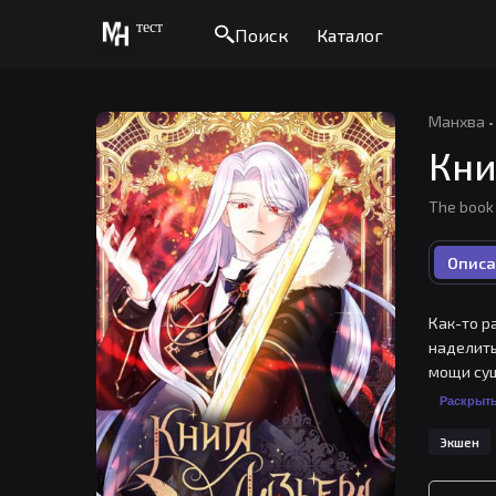
тест
Поиск
Каталог
Манхва
·
Кни
The boo
Описа
Как-то р
наделить
мощи сущ
объедини
Раскрыт
желания.
Экшен
с мешаю