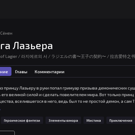
Сёнен
га Лазьера
k of Lagier / 라지에르의 서 / ラジエルの書〜王子の契約〜 / 拉吉爱特之书 / Lazier-u
ние
Главы
Комментарии
аз принцу Лазьеру в руки попал гримуар призыва демонических суще
 его великой силой и сделать повелителем мира. Вот только принц 
ества, вселившегося в него, ведь был то не простой демон, а сам 
л мир демонов.Будучи контрактником, Эмбильдон не имеет права п
ь
 Но прежде чем повести «своё» королевство к мировому господству
Героическое фэнтези
Элементы юмора
Мистика
Приключения
щим лишним весом оплывшего принца.