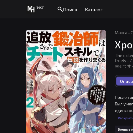
тест
Поиск
Каталог
Манга
·
С
Хро
The exile
free
幸せです
Описа
После то
Был у не
единстве
способно
Раскрыт
появился
Боевые и