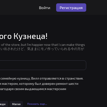
Войти
Регистрация
ого Кузнеца!
of the store, but I'm happier now that I can make things
に店を追い出されたけど、気ままにモノ作っていられる今の方が
 семейную кузницу, Вилл отправляется в странствия. 
м мастером, которому был доверен ремонт шести 
Благодаря своим выдающимся мастерским 
 доверие демонов и дворфов. Но вот у Вилла 
люди
Магия
Показать еще...