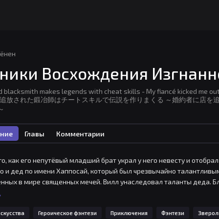
ёнен
ники Восхождения Изгнанн
d blacksmith makes legends with cheat skills - My fiancé kicked me out 
ly - / 追放された鍛冶師はチートスキルで伝説を作りまくる ～婚約者
～
ние
Главы
Комментарии
го, как его непутёвый младший брат украл у него невесту и отобрал
го и дед по имени Хаппосай, который был чрезвычайно талантливы
нных в мире священных мечей. Вилл унаследовал таланты деда. 
стям он делает невозможное возможным и завоевывает уважение и
ь
 враг! История про починку в мире кузнеца начинается!
скусства
Героическое фэнтези
Приключения
Фэнтези
Зверо