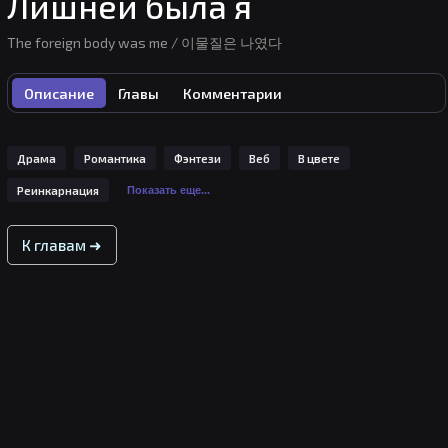
Лишней была я
The foreign body was me / 이물질은 나였다
Описание
Главы
Комментарии
Драма
Романтика
Фэнтези
Веб
В цвете
Реинкарнация
Показать еще...
К главам ➜